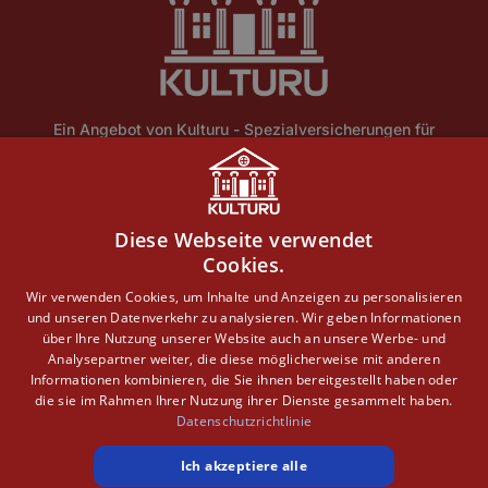
Ein Angebot von Kulturu - Spezialversicherungen für
Ensembleschutz und historische Gebäude.
Home
Über Uns
Blog
Lexikon
Kontakt
Diese Webseite verwendet
Erstinformation
Haftungsausschluss
Impressum
Cookies.
Datenschutz
Wir verwenden Cookies, um Inhalte und Anzeigen zu personalisieren
und unseren Datenverkehr zu analysieren. Wir geben Informationen
Copyright © 2026 · Ein Service der DEVK Gebietsdirektion
über Ihre Nutzung unserer Website auch an unsere Werbe- und
Jochen Verbeet
Analysepartner weiter, die diese möglicherweise mit anderen
Informationen kombinieren, die Sie ihnen bereitgestellt haben oder
die sie im Rahmen Ihrer Nutzung ihrer Dienste gesammelt haben.
Datenschutzrichtlinie
Ich akzeptiere alle