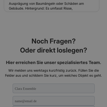
Standardgebäudeversicherungen oft keinen Schutz
Ausprägung von Baumängeln oder Schäden am
bieten.
Gebäude. Hintergrund: Es umfasst Risse,
Feuchtigkeitsspuren, Abplatzungen oder
Schädlingsbefall. Bei Ensemble-Gebäuden sind
Schadensbilder oft komplexer und schwieriger zu
sanieren. Relevanz für Versicherung: Das
Schadensbild ist Grundlage für Gutachten und
Regulierung. Versicherungen nutzen es zur
Noch Fragen?
Schadenseinschätzung und Kalkulation.
Oder direkt loslegen?
Hier erreichen Sie unser spezialisiertes Team.
Wir melden uns werktags kurzfristig zurück. Füllen Sie die
Felder aus und schildern Sie kurz, um welches Objekt es geht.