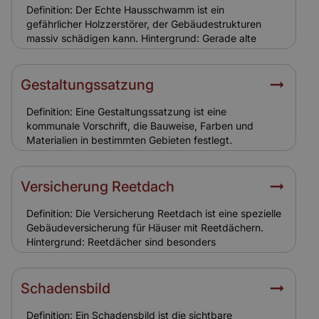
Erhaltungsaufwand. Relevanz für Versicherung: Eine
Definition: Der Echte Hausschwamm ist ein
solide Finanzierung stellt sicher, dass Sanierungen
gefährlicher Holzzerstörer, der Gebäudestrukturen
fachgerecht erfolgen. Für Versicherungen bedeutet
massiv schädigen kann. Hintergrund: Gerade alte
dies eine geringere Schadenanfälligkeit und
Holzkonstruktionen in Ensemble-Gebäuden sind
realistische Versicherungssummen.
gefährdet. Der Pilz breitet sich unbemerkt aus und
verursacht hohe Sanierungskosten. Relevanz für
Gestaltungssatzung
Versicherung: Schäden durch Hausschwamm sind
meist nicht versichert, da sie als
Definition: Eine Gestaltungssatzung ist eine
Instandhaltungsproblem gelten. Eigentümer müssen
kommunale Vorschrift, die Bauweise, Farben und
hier selbst vorsorgen.
Materialien in bestimmten Gebieten festlegt.
Hintergrund: In Ensemble- oder Altstadtbereichen
dient sie dazu, das Ortsbild zu bewahren. Eigentümer
müssen sich bei Sanierungen und Neubauten daran
Versicherung Reetdach
halten. Relevanz für Versicherung:
Gestaltungssatzungen führen zu höheren
Definition: Die Versicherung Reetdach ist eine spezielle
Sanierungskosten. Versicherungen berücksichtigen
Gebäudeversicherung für Häuser mit Reetdächern.
diese Auflagen bei der Kalkulation.
Hintergrund: Reetdächer sind besonders
brandgefährdet und erfordern spezielle
Versicherungsbedingungen. Sie sind typisch für
historische Ensemble-Gebäude in Norddeutschland.
Schadensbild
Relevanz für Versicherung: Eine spezielle
Reetdachversicherung ist notwendig, da
Definition: Ein Schadensbild ist die sichtbare