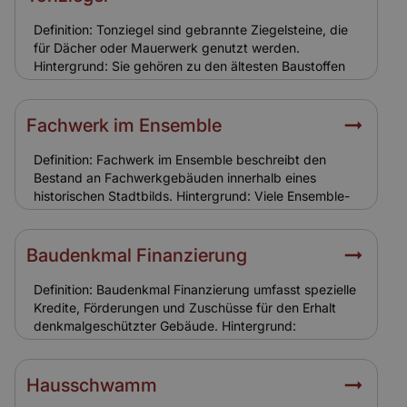
Versicherung: Standardpolicen greifen oft nicht. Eine
spezielle Leerstandsversicherung ist notwendig, um
Definition: Tonziegel sind gebrannte Ziegelsteine, die
Schutzlücken zu vermeiden.
für Dächer oder Mauerwerk genutzt werden.
Hintergrund: Sie gehören zu den ältesten Baustoffen
und sind in vielen Ensemble-Gebäuden verbaut.
Tonziegel sind robust, aber witterungsanfällig und
benötigen regelmäßige Wartung. Relevanz für
Fachwerk im Ensemble
Versicherung: Schäden durch Sturm oder Hagel an
Tonziegeln sind in der Gebäudeversicherung
Definition: Fachwerk im Ensemble beschreibt den
enthalten. Eine realistische Versicherungssumme ist
Bestand an Fachwerkgebäuden innerhalb eines
entscheidend.
historischen Stadtbilds. Hintergrund: Viele Ensemble-
Gebiete bestehen aus Fachwerkhäusern. Ihr Erhalt ist
für das Gesamtbild entscheidend, weshalb
Sanierungen nur nach strengen Vorgaben möglich
Baudenkmal Finanzierung
sind. Relevanz für Versicherung: Die Bauweise
erfordert spezielle Versicherungslösungen, da
Definition: Baudenkmal Finanzierung umfasst spezielle
Fachwerk anfälliger für Feuchtigkeit und
Kredite, Förderungen und Zuschüsse für den Erhalt
Schädlingsbefall ist.
denkmalgeschützter Gebäude. Hintergrund:
Sanierungen von Ensemble- und Baudenkmälern sind
kostenintensiv. Öffentliche Förderungen und
steuerliche Vorteile helfen Eigentümern bei der
Hausschwamm
Finanzierung. Banken berücksichtigen den hohen