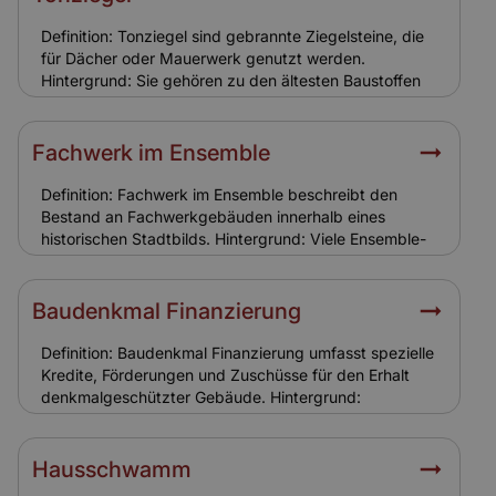
Versicherung: Standardpolicen greifen oft nicht. Eine
spezielle Leerstandsversicherung ist notwendig, um
Definition: Tonziegel sind gebrannte Ziegelsteine, die
Schutzlücken zu vermeiden.
für Dächer oder Mauerwerk genutzt werden.
Hintergrund: Sie gehören zu den ältesten Baustoffen
und sind in vielen Ensemble-Gebäuden verbaut.
Tonziegel sind robust, aber witterungsanfällig und
benötigen regelmäßige Wartung. Relevanz für
Fachwerk im Ensemble
Versicherung: Schäden durch Sturm oder Hagel an
Tonziegeln sind in der Gebäudeversicherung
Definition: Fachwerk im Ensemble beschreibt den
enthalten. Eine realistische Versicherungssumme ist
Bestand an Fachwerkgebäuden innerhalb eines
entscheidend.
historischen Stadtbilds. Hintergrund: Viele Ensemble-
Gebiete bestehen aus Fachwerkhäusern. Ihr Erhalt ist
für das Gesamtbild entscheidend, weshalb
Sanierungen nur nach strengen Vorgaben möglich
Baudenkmal Finanzierung
sind. Relevanz für Versicherung: Die Bauweise
erfordert spezielle Versicherungslösungen, da
Definition: Baudenkmal Finanzierung umfasst spezielle
Fachwerk anfälliger für Feuchtigkeit und
Kredite, Förderungen und Zuschüsse für den Erhalt
Schädlingsbefall ist.
denkmalgeschützter Gebäude. Hintergrund:
Sanierungen von Ensemble- und Baudenkmälern sind
kostenintensiv. Öffentliche Förderungen und
steuerliche Vorteile helfen Eigentümern bei der
Hausschwamm
Finanzierung. Banken berücksichtigen den hohen