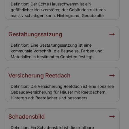
Erhaltungsaufwand. Relevanz für Versicherung: Eine
Definition: Der Echte Hausschwamm ist ein
solide Finanzierung stellt sicher, dass Sanierungen
gefährlicher Holzzerstörer, der Gebäudestrukturen
fachgerecht erfolgen. Für Versicherungen bedeutet
massiv schädigen kann. Hintergrund: Gerade alte
dies eine geringere Schadenanfälligkeit und
Holzkonstruktionen in Ensemble-Gebäuden sind
realistische Versicherungssummen.
gefährdet. Der Pilz breitet sich unbemerkt aus und
verursacht hohe Sanierungskosten. Relevanz für
Gestaltungssatzung
Versicherung: Schäden durch Hausschwamm sind
meist nicht versichert, da sie als
Definition: Eine Gestaltungssatzung ist eine
Instandhaltungsproblem gelten. Eigentümer müssen
kommunale Vorschrift, die Bauweise, Farben und
hier selbst vorsorgen.
Materialien in bestimmten Gebieten festlegt.
Hintergrund: In Ensemble- oder Altstadtbereichen
dient sie dazu, das Ortsbild zu bewahren. Eigentümer
müssen sich bei Sanierungen und Neubauten daran
Versicherung Reetdach
halten. Relevanz für Versicherung:
Gestaltungssatzungen führen zu höheren
Definition: Die Versicherung Reetdach ist eine spezielle
Sanierungskosten. Versicherungen berücksichtigen
Gebäudeversicherung für Häuser mit Reetdächern.
diese Auflagen bei der Kalkulation.
Hintergrund: Reetdächer sind besonders
brandgefährdet und erfordern spezielle
Versicherungsbedingungen. Sie sind typisch für
historische Ensemble-Gebäude in Norddeutschland.
Schadensbild
Relevanz für Versicherung: Eine spezielle
Reetdachversicherung ist notwendig, da
Definition: Ein Schadensbild ist die sichtbare