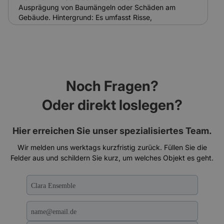
Standardgebäudeversicherungen oft keinen Schutz
Ausprägung von Baumängeln oder Schäden am
bieten.
Gebäude. Hintergrund: Es umfasst Risse,
Feuchtigkeitsspuren, Abplatzungen oder
Schädlingsbefall. Bei Ensemble-Gebäuden sind
Schadensbilder oft komplexer und schwieriger zu
sanieren. Relevanz für Versicherung: Das
Schadensbild ist Grundlage für Gutachten und
Regulierung. Versicherungen nutzen es zur
Noch Fragen?
Schadenseinschätzung und Kalkulation.
Oder direkt loslegen?
Hier erreichen Sie unser spezialisiertes Team.
Wir melden uns werktags kurzfristig zurück. Füllen Sie die
Felder aus und schildern Sie kurz, um welches Objekt es geht.