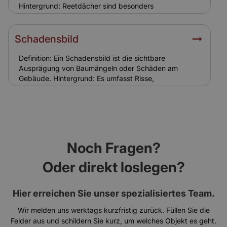
diese Auflagen bei der Kalkulation.
Hintergrund: Reetdächer sind besonders
brandgefährdet und erfordern spezielle
Versicherungsbedingungen. Sie sind typisch für
historische Ensemble-Gebäude in Norddeutschland.
Schadensbild
Relevanz für Versicherung: Eine spezielle
Reetdachversicherung ist notwendig, da
Definition: Ein Schadensbild ist die sichtbare
Standardgebäudeversicherungen oft keinen Schutz
Ausprägung von Baumängeln oder Schäden am
bieten.
Gebäude. Hintergrund: Es umfasst Risse,
Feuchtigkeitsspuren, Abplatzungen oder
Schädlingsbefall. Bei Ensemble-Gebäuden sind
Schadensbilder oft komplexer und schwieriger zu
sanieren. Relevanz für Versicherung: Das
Schadensbild ist Grundlage für Gutachten und
Regulierung. Versicherungen nutzen es zur
Noch Fragen?
Schadenseinschätzung und Kalkulation.
Oder direkt loslegen?
Hier erreichen Sie unser spezialisiertes Team.
Wir melden uns werktags kurzfristig zurück. Füllen Sie die
Felder aus und schildern Sie kurz, um welches Objekt es geht.