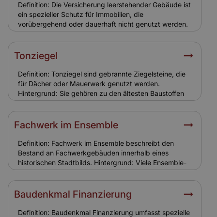
Definition: Die Versicherung leerstehender Gebäude ist
ein spezieller Schutz für Immobilien, die
vorübergehend oder dauerhaft nicht genutzt werden.
Hintergrund: Leerstehende Ensemble-Gebäude sind
stärker gefährdet durch Vandalismus, Einbruch,
Brandstiftung oder Frostschäden. Relevanz für
Tonziegel
Versicherung: Standardpolicen greifen oft nicht. Eine
spezielle Leerstandsversicherung ist notwendig, um
Definition: Tonziegel sind gebrannte Ziegelsteine, die
Schutzlücken zu vermeiden.
für Dächer oder Mauerwerk genutzt werden.
Hintergrund: Sie gehören zu den ältesten Baustoffen
und sind in vielen Ensemble-Gebäuden verbaut.
Tonziegel sind robust, aber witterungsanfällig und
benötigen regelmäßige Wartung. Relevanz für
Fachwerk im Ensemble
Versicherung: Schäden durch Sturm oder Hagel an
Tonziegeln sind in der Gebäudeversicherung
Definition: Fachwerk im Ensemble beschreibt den
enthalten. Eine realistische Versicherungssumme ist
Bestand an Fachwerkgebäuden innerhalb eines
entscheidend.
historischen Stadtbilds. Hintergrund: Viele Ensemble-
Gebiete bestehen aus Fachwerkhäusern. Ihr Erhalt ist
für das Gesamtbild entscheidend, weshalb
Sanierungen nur nach strengen Vorgaben möglich
Baudenkmal Finanzierung
sind. Relevanz für Versicherung: Die Bauweise
erfordert spezielle Versicherungslösungen, da
Definition: Baudenkmal Finanzierung umfasst spezielle