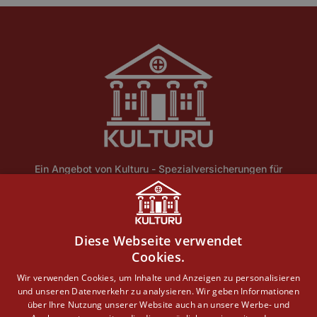
Ein Angebot von Kulturu - Spezialversicherungen für
Ensembleschutz und historische Gebäude.
Home
Über Uns
Blog
Lexikon
Kontakt
Diese Webseite verwendet
Erstinformation
Haftungsausschluss
Impressum
Cookies.
Datenschutz
Wir verwenden Cookies, um Inhalte und Anzeigen zu personalisieren
und unseren Datenverkehr zu analysieren. Wir geben Informationen
Copyright © 2026 · Ein Service der DEVK Gebietsdirektion
über Ihre Nutzung unserer Website auch an unsere Werbe- und
Jochen Verbeet