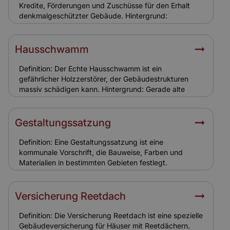
Fachwerk anfälliger für Feuchtigkeit und
Kredite, Förderungen und Zuschüsse für den Erhalt
Schädlingsbefall ist.
denkmalgeschützter Gebäude. Hintergrund:
Sanierungen von Ensemble- und Baudenkmälern sind
kostenintensiv. Öffentliche Förderungen und
steuerliche Vorteile helfen Eigentümern bei der
Hausschwamm
Finanzierung. Banken berücksichtigen den hohen
Erhaltungsaufwand. Relevanz für Versicherung: Eine
Definition: Der Echte Hausschwamm ist ein
solide Finanzierung stellt sicher, dass Sanierungen
gefährlicher Holzzerstörer, der Gebäudestrukturen
fachgerecht erfolgen. Für Versicherungen bedeutet
massiv schädigen kann. Hintergrund: Gerade alte
dies eine geringere Schadenanfälligkeit und
Holzkonstruktionen in Ensemble-Gebäuden sind
realistische Versicherungssummen.
gefährdet. Der Pilz breitet sich unbemerkt aus und
verursacht hohe Sanierungskosten. Relevanz für
Gestaltungssatzung
Versicherung: Schäden durch Hausschwamm sind
meist nicht versichert, da sie als
Definition: Eine Gestaltungssatzung ist eine
Instandhaltungsproblem gelten. Eigentümer müssen
kommunale Vorschrift, die Bauweise, Farben und
hier selbst vorsorgen.
Materialien in bestimmten Gebieten festlegt.
Hintergrund: In Ensemble- oder Altstadtbereichen
dient sie dazu, das Ortsbild zu bewahren. Eigentümer
müssen sich bei Sanierungen und Neubauten daran
Versicherung Reetdach
halten. Relevanz für Versicherung:
Gestaltungssatzungen führen zu höheren
Definition: Die Versicherung Reetdach ist eine spezielle
Sanierungskosten. Versicherungen berücksichtigen
Gebäudeversicherung für Häuser mit Reetdächern.