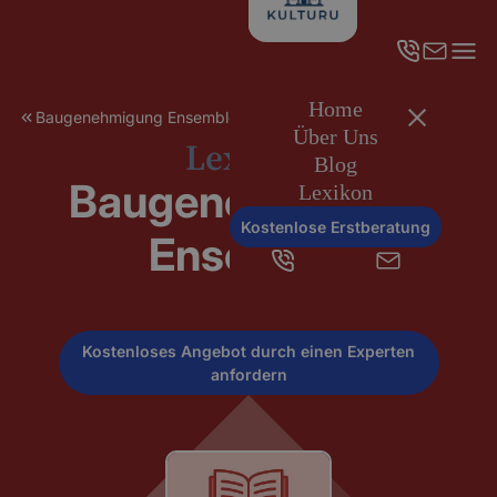
Home
Baugenehmigung Ensemble
Über Uns
Lexikon
Blog
Baugenehmigung
Lexikon
Kostenlose Erstberatung
Ensemble
Kostenloses Angebot durch einen Experten
anfordern