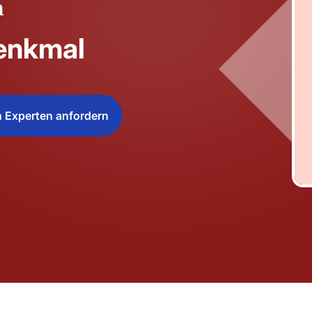
n
enkmal
 Experten anfordern