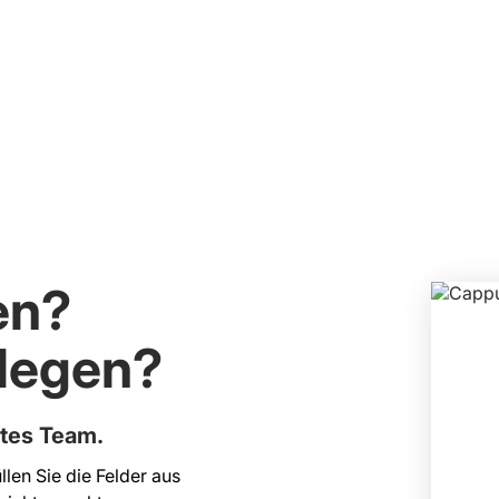
en?
slegen?
rtes Team.
llen Sie die Felder aus