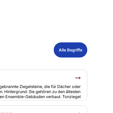
Alle Begriffe
 gebrannte Ziegelsteine, die für Dächer oder
 Hintergrund: Sie gehören zu den ältesten
ielen Ensemble-Gebäuden verbaut. Tonziegel
ngsanfällig und benötigen regelmäßige
rsicherung: Schäden durch Sturm oder
in der Gebäudeversicherung enthalten. Eine