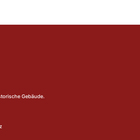
storische Gebäude.
z