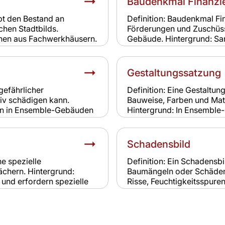
Baudenkmal Finanzi
realistische Versicherung
bt den Bestand an
Definition: Baudenkmal Fi
hen Stadtbilds.
Förderungen und Zuschüss
ehen aus Fachwerkhäusern.
Gebäude. Hintergrund: Sa
end, weshalb Sanierungen
Baudenkmälern sind kosten
elevanz für Versicherung:
steuerliche Vorteile helfe
ungslösungen, da
berücksichtigen den hohe
Gestaltungssatzung
ädlingsbefall ist.
Versicherung: Eine solide 
fachgerecht erfolgen. Für
gefährlicher
Definition: Eine Gestaltun
geringere Schadenanfällig
iv schädigen kann.
Bauweise, Farben und Mate
nen in Ensemble-Gebäuden
Hintergrund: In Ensemble- 
erkt aus und verursacht
Ortsbild zu bewahren. Ei
cherung: Schäden durch
Neubauten daran halten. R
a sie als
Gestaltungssatzungen füh
Schadensbild
müssen hier selbst
Versicherungen berücksich
ne spezielle
Definition: Ein Schadensbi
chern. Hintergrund:
Baumängeln oder Schäden
und erfordern spezielle
Risse, Feuchtigkeitsspure
für historische
Ensemble-Gebäuden sind 
evanz für Versicherung:
schwieriger zu sanieren. 
twendig, da
Schadensbild ist Grundlag
Schutz bieten.
Versicherungen nutzen es