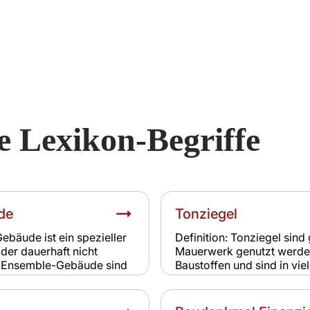
e Lexikon-Begriffe
de
Tonziegel
ebäude ist ein spezieller
Definition: Tonziegel sind
der dauerhaft nicht
Mauerwerk genutzt werden.
e Ensemble-Gebäude sind
Baustoffen und sind in v
uch, Brandstiftung oder
sind robust, aber witteru
tandardpolicen greifen oft
Wartung. Relevanz für Ve
g ist notwendig, um
Hagel an Tonziegeln sind 