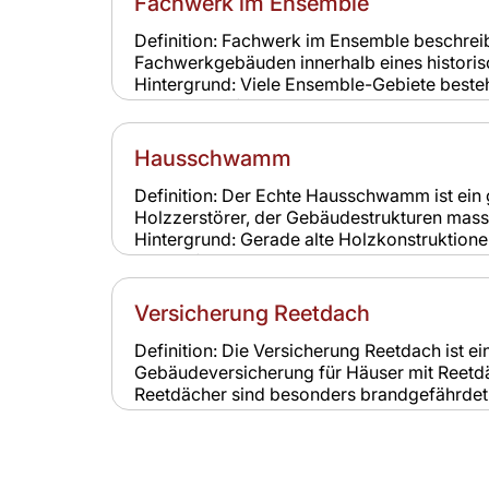
Fachwerk im Ensemble
Schutzlücken zu vermeiden.
Definition: Fachwerk im Ensemble beschrei
Fachwerkgebäuden innerhalb eines historisc
Hintergrund: Viele Ensemble-Gebiete best
Ihr Erhalt ist für das Gesamtbild entscheid
nur nach strengen Vorgaben möglich sind. R
Die Bauweise erfordert spezielle Versicher
Hausschwamm
Fachwerk anfälliger für Feuchtigkeit und Sch
Definition: Der Echte Hausschwamm ist ein 
Holzzerstörer, der Gebäudestrukturen mass
Hintergrund: Gerade alte Holzkonstruktio
sind gefährdet. Der Pilz breitet sich unbem
hohe Sanierungskosten. Relevanz für Versi
Hausschwamm sind meist nicht versichert, d
Versicherung Reetdach
Instandhaltungsproblem gelten. Eigentümer 
vorsorgen.
Definition: Die Versicherung Reetdach ist ei
Gebäudeversicherung für Häuser mit Reetdä
Reetdächer sind besonders brandgefährdet 
Versicherungsbedingungen. Sie sind typisch 
Ensemble-Gebäude in Norddeutschland. Rel
Eine spezielle Reetdachversicherung ist no
Standardgebäudeversicherungen oft keinen 