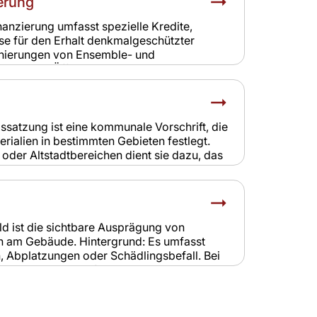
erung
ssumme ist entscheidend.
nanzierung umfasst spezielle Kredite,
e für den Erhalt denkmalgeschützter
nierungen von Ensemble- und
intensiv. Öffentliche Förderungen und
n Eigentümern bei der Finanzierung. Banken
n Erhaltungsaufwand. Relevanz für
Finanzierung stellt sicher, dass Sanierungen
 Versicherungen bedeutet dies eine
gssatzung ist eine kommunale Vorschrift, die
keit und realistische Versicherungssummen.
rialien in bestimmten Gebieten festlegt.
oder Altstadtbereichen dient sie dazu, das
gentümer müssen sich bei Sanierungen und
elevanz für Versicherung:
ren zu höheren Sanierungskosten.
tigen diese Auflagen bei der Kalkulation.
ld ist die sichtbare Ausprägung von
 am Gebäude. Hintergrund: Es umfasst
n, Abplatzungen oder Schädlingsbefall. Bei
Schadensbilder oft komplexer und
Relevanz für Versicherung: Das
e für Gutachten und Regulierung.
 zur Schadenseinschätzung und Kalkulation.