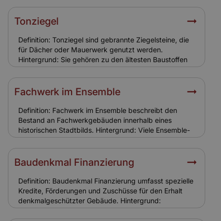
stärker gefährdet durch Vandalismus, Einbruch,
Brandstiftung oder Frostschäden. Relevanz für
Tonziegel
Versicherung: Standardpolicen greifen oft nicht. Eine
spezielle Leerstandsversicherung ist notwendig, um
Definition: Tonziegel sind gebrannte Ziegelsteine, die
Schutzlücken zu vermeiden.
für Dächer oder Mauerwerk genutzt werden.
Hintergrund: Sie gehören zu den ältesten Baustoffen
und sind in vielen Ensemble-Gebäuden verbaut.
Tonziegel sind robust, aber witterungsanfällig und
benötigen regelmäßige Wartung. Relevanz für
Fachwerk im Ensemble
Versicherung: Schäden durch Sturm oder Hagel an
Tonziegeln sind in der Gebäudeversicherung
Definition: Fachwerk im Ensemble beschreibt den
enthalten. Eine realistische Versicherungssumme ist
Bestand an Fachwerkgebäuden innerhalb eines
entscheidend.
historischen Stadtbilds. Hintergrund: Viele Ensemble-
Gebiete bestehen aus Fachwerkhäusern. Ihr Erhalt ist
für das Gesamtbild entscheidend, weshalb
Sanierungen nur nach strengen Vorgaben möglich
Baudenkmal Finanzierung
sind. Relevanz für Versicherung: Die Bauweise
erfordert spezielle Versicherungslösungen, da
Definition: Baudenkmal Finanzierung umfasst spezielle
Fachwerk anfälliger für Feuchtigkeit und
Kredite, Förderungen und Zuschüsse für den Erhalt
Schädlingsbefall ist.
denkmalgeschützter Gebäude. Hintergrund:
Sanierungen von Ensemble- und Baudenkmälern sind
kostenintensiv. Öffentliche Förderungen und