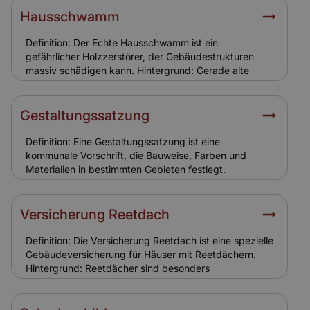
steuerliche Vorteile helfen Eigentümern bei der
Hausschwamm
Finanzierung. Banken berücksichtigen den hohen
Erhaltungsaufwand. Relevanz für Versicherung: Eine
Definition: Der Echte Hausschwamm ist ein
solide Finanzierung stellt sicher, dass Sanierungen
gefährlicher Holzzerstörer, der Gebäudestrukturen
fachgerecht erfolgen. Für Versicherungen bedeutet
massiv schädigen kann. Hintergrund: Gerade alte
dies eine geringere Schadenanfälligkeit und
Holzkonstruktionen in Ensemble-Gebäuden sind
realistische Versicherungssummen.
gefährdet. Der Pilz breitet sich unbemerkt aus und
verursacht hohe Sanierungskosten. Relevanz für
Gestaltungssatzung
Versicherung: Schäden durch Hausschwamm sind
meist nicht versichert, da sie als
Definition: Eine Gestaltungssatzung ist eine
Instandhaltungsproblem gelten. Eigentümer müssen
kommunale Vorschrift, die Bauweise, Farben und
hier selbst vorsorgen.
Materialien in bestimmten Gebieten festlegt.
Hintergrund: In Ensemble- oder Altstadtbereichen
dient sie dazu, das Ortsbild zu bewahren. Eigentümer
müssen sich bei Sanierungen und Neubauten daran
Versicherung Reetdach
halten. Relevanz für Versicherung:
Gestaltungssatzungen führen zu höheren
Definition: Die Versicherung Reetdach ist eine spezielle
Sanierungskosten. Versicherungen berücksichtigen
Gebäudeversicherung für Häuser mit Reetdächern.
diese Auflagen bei der Kalkulation.
Hintergrund: Reetdächer sind besonders
brandgefährdet und erfordern spezielle
Versicherungsbedingungen. Sie sind typisch für
historische Ensemble-Gebäude in Norddeutschland.