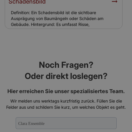
Schadensbild
Relevanz für Versicherung: Eine spezielle
Reetdachversicherung ist notwendig, da
Definition: Ein Schadensbild ist die sichtbare
Standardgebäudeversicherungen oft keinen Schutz
Ausprägung von Baumängeln oder Schäden am
bieten.
Gebäude. Hintergrund: Es umfasst Risse,
Feuchtigkeitsspuren, Abplatzungen oder
Schädlingsbefall. Bei Ensemble-Gebäuden sind
Schadensbilder oft komplexer und schwieriger zu
sanieren. Relevanz für Versicherung: Das
Schadensbild ist Grundlage für Gutachten und
Regulierung. Versicherungen nutzen es zur
Noch Fragen?
Schadenseinschätzung und Kalkulation.
Oder direkt loslegen?
Hier erreichen Sie unser spezialisiertes Team.
Wir melden uns werktags kurzfristig zurück. Füllen Sie die
Felder aus und schildern Sie kurz, um welches Objekt es geht.