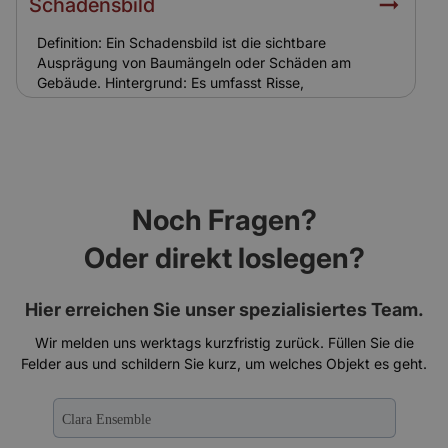
Schadensbild
Relevanz für Versicherung: Eine spezielle
Reetdachversicherung ist notwendig, da
Definition: Ein Schadensbild ist die sichtbare
Standardgebäudeversicherungen oft keinen Schutz
Ausprägung von Baumängeln oder Schäden am
bieten.
Gebäude. Hintergrund: Es umfasst Risse,
Feuchtigkeitsspuren, Abplatzungen oder
Schädlingsbefall. Bei Ensemble-Gebäuden sind
Schadensbilder oft komplexer und schwieriger zu
sanieren. Relevanz für Versicherung: Das
Schadensbild ist Grundlage für Gutachten und
Regulierung. Versicherungen nutzen es zur
Noch Fragen?
Schadenseinschätzung und Kalkulation.
Oder direkt loslegen?
Hier erreichen Sie unser spezialisiertes Team.
Wir melden uns werktags kurzfristig zurück. Füllen Sie die
Felder aus und schildern Sie kurz, um welches Objekt es geht.