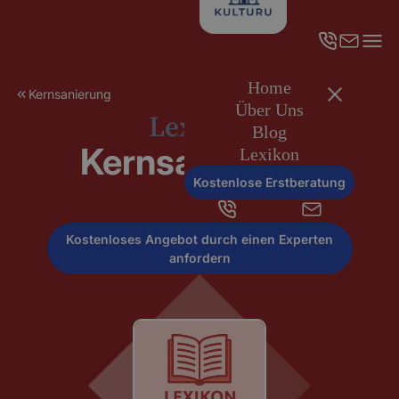
Home
Kernsanierung
Über Uns
Lexikon
Blog
Kernsanierung
Lexikon
Kostenlose Erstberatung
Kostenloses Angebot durch einen Experten
anfordern