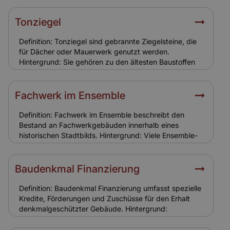
stärker gefährdet durch Vandalismus, Einbruch,
Brandstiftung oder Frostschäden. Relevanz für
Tonziegel
Versicherung: Standardpolicen greifen oft nicht. Eine
spezielle Leerstandsversicherung ist notwendig, um
Definition: Tonziegel sind gebrannte Ziegelsteine, die
Schutzlücken zu vermeiden.
für Dächer oder Mauerwerk genutzt werden.
Hintergrund: Sie gehören zu den ältesten Baustoffen
und sind in vielen Ensemble-Gebäuden verbaut.
Tonziegel sind robust, aber witterungsanfällig und
benötigen regelmäßige Wartung. Relevanz für
Fachwerk im Ensemble
Versicherung: Schäden durch Sturm oder Hagel an
Tonziegeln sind in der Gebäudeversicherung
Definition: Fachwerk im Ensemble beschreibt den
enthalten. Eine realistische Versicherungssumme ist
Bestand an Fachwerkgebäuden innerhalb eines
entscheidend.
historischen Stadtbilds. Hintergrund: Viele Ensemble-
Gebiete bestehen aus Fachwerkhäusern. Ihr Erhalt ist
für das Gesamtbild entscheidend, weshalb
Sanierungen nur nach strengen Vorgaben möglich
Baudenkmal Finanzierung
sind. Relevanz für Versicherung: Die Bauweise
erfordert spezielle Versicherungslösungen, da
Definition: Baudenkmal Finanzierung umfasst spezielle
Fachwerk anfälliger für Feuchtigkeit und
Kredite, Förderungen und Zuschüsse für den Erhalt
Schädlingsbefall ist.
denkmalgeschützter Gebäude. Hintergrund:
Sanierungen von Ensemble- und Baudenkmälern sind
kostenintensiv. Öffentliche Förderungen und