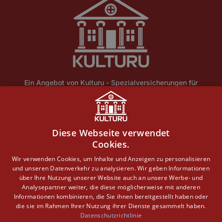
Ein Angebot von Kulturu - Spezialversicherungen für
Ensembleschutz und historische Gebäude.
Home
Über Uns
Blog
Lexikon
Kontakt
Diese Webseite verwendet
Erstinformation
Haftungsausschluss
Impressum
Cookies.
Datenschutz
Wir verwenden Cookies, um Inhalte und Anzeigen zu personalisieren
und unseren Datenverkehr zu analysieren. Wir geben Informationen
Copyright © 2026 · Ein Service der DEVK Gebietsdirektion
über Ihre Nutzung unserer Website auch an unsere Werbe- und
Jochen Verbeet
Analysepartner weiter, die diese möglicherweise mit anderen
Informationen kombinieren, die Sie ihnen bereitgestellt haben oder
die sie im Rahmen Ihrer Nutzung ihrer Dienste gesammelt haben.
Datenschutzrichtlinie