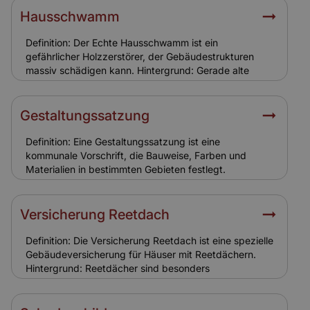
steuerliche Vorteile helfen Eigentümern bei der
Hausschwamm
Finanzierung. Banken berücksichtigen den hohen
Erhaltungsaufwand. Relevanz für Versicherung: Eine
Definition: Der Echte Hausschwamm ist ein
solide Finanzierung stellt sicher, dass Sanierungen
gefährlicher Holzzerstörer, der Gebäudestrukturen
fachgerecht erfolgen. Für Versicherungen bedeutet
massiv schädigen kann. Hintergrund: Gerade alte
dies eine geringere Schadenanfälligkeit und
Holzkonstruktionen in Ensemble-Gebäuden sind
realistische Versicherungssummen.
gefährdet. Der Pilz breitet sich unbemerkt aus und
verursacht hohe Sanierungskosten. Relevanz für
Gestaltungssatzung
Versicherung: Schäden durch Hausschwamm sind
meist nicht versichert, da sie als
Definition: Eine Gestaltungssatzung ist eine
Instandhaltungsproblem gelten. Eigentümer müssen
kommunale Vorschrift, die Bauweise, Farben und
hier selbst vorsorgen.
Materialien in bestimmten Gebieten festlegt.
Hintergrund: In Ensemble- oder Altstadtbereichen
dient sie dazu, das Ortsbild zu bewahren. Eigentümer
müssen sich bei Sanierungen und Neubauten daran
Versicherung Reetdach
halten. Relevanz für Versicherung:
Gestaltungssatzungen führen zu höheren
Definition: Die Versicherung Reetdach ist eine spezielle
Sanierungskosten. Versicherungen berücksichtigen
Gebäudeversicherung für Häuser mit Reetdächern.
diese Auflagen bei der Kalkulation.
Hintergrund: Reetdächer sind besonders
brandgefährdet und erfordern spezielle
Versicherungsbedingungen. Sie sind typisch für
historische Ensemble-Gebäude in Norddeutschland.