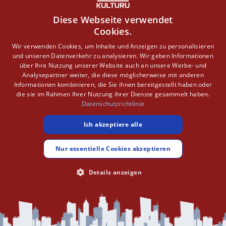
Wo können Förderungen beantragt
Diese Webseite verwendet
Cookies.
werden?
Wir verwenden Cookies, um Inhalte und Anzeigen zu personalisieren
und unseren Datenverkehr zu analysieren. Wir geben Informationen
Da es im Ensembleschutz
keine bundesweit einheitliche
über Ihre Nutzung unserer Website auch an unsere Werbe- und
Förderung
gibt, erfolgt die Antragstellung immer auf regionaler
Analysepartner weiter, die diese möglicherweise mit anderen
Ebene. Typische Anlaufstellen sind:
Informationen kombinieren, die Sie ihnen bereitgestellt haben oder
die sie im Rahmen Ihrer Nutzung ihrer Dienste gesammelt haben.
- Kommunale Stellen wie Stadt- oder Gemeindeverwaltungen
Datenschutzrichtlinie
- Landesprogramme zur Stadtentwicklung oder
Ich akzeptiere alle
Ortskernsanierung
- Zuständige Denkmalbehörden oder Fachstellen auf
Nur essentielle Cookies akzeptieren
Landesebene
Welche Stelle konkret zuständig ist, hängt vom jeweiligen
Details anzeigen
Bundesland und vom geplanten Vorhaben ab. In vielen Fällen
UNBEDINGT ERFORDERLICH
PERFORMANCE
ist eine frühzeitige Abstimmung sinnvoll, da Förderfähigkeit und
Genehmigung eng miteinander verknüpft sind.
TARGETING
FUNKTIONALITÄT